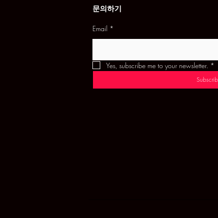
문의하기
Email
*
Yes, subscribe me to your newsletter.
*
Subscrib